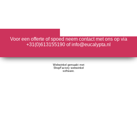
Voor een offerte of spoed neem contact met ons op via
+31(0)613155190 of info@eucalypta.nl
Webwinkel gemaakt met
ShopFactory webwinkel
software.