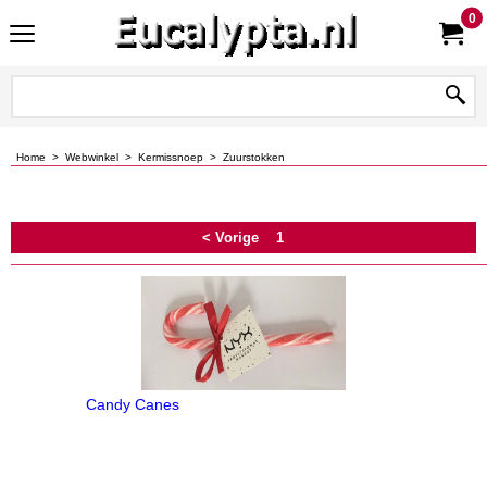
0
Home
>
Webwinkel
>
Kermissnoep
>
Zuurstokken
< Vorige
1
Candy Canes