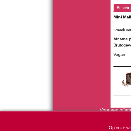
Beschri
Mini Mall
Smaak van
Afname p
Brutogew
Vegan
Voor een offer
Op onze web