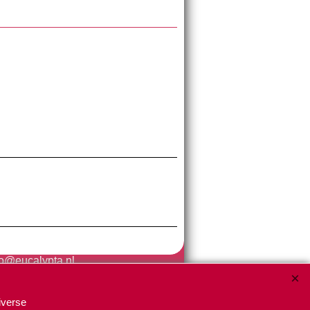
fo@eucalypta.nl
iverse