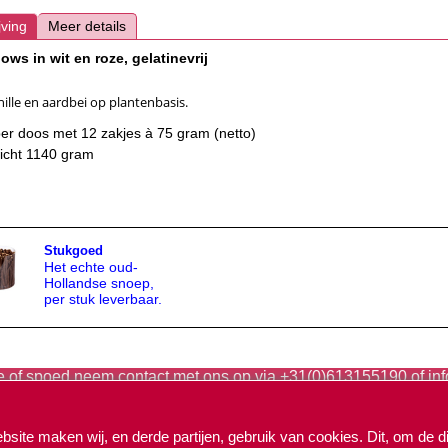
jving
Meer details
ows in wit en roze, gelatinevrij
ille en aardbei op plantenbasis.
er doos met 12 zakjes à 75 gram (netto)
icht 1140 gram
Stukgoed
Het echte oud-
Hollandse snoep,
per stuk leverbaar.
te of spoed neem contact met ons op via +31(0)613155190 of in
Webwinkel gemaakt met
ShopFactory webwinkel
site maken wij, en derde partijen, gebruik van cookies. Dit, om de d
software.