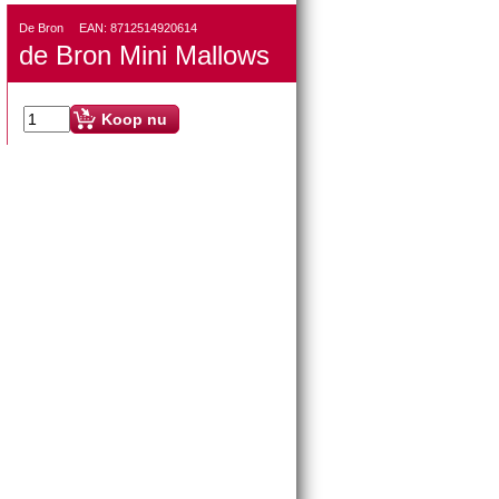
De Bron
EAN:
8712514920614
de Bron Mini Mallows
Koop nu