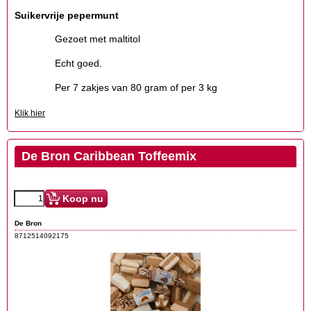
Suikervrije pepermunt
Gezoet met maltitol
Echt goed.
Per 7 zakjes van 80 gram of per 3 kg
Klik hier
De Bron Caribbean Toffeemix
Koop nu
De Bron
8712514092175