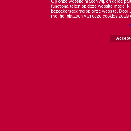
Op onze website maken wij, en derde parti
functionaliteiten op deze website mogelijk
bezoekersgedrag op onze website. Door ve
met het plaatsen van deze cookies zoals 
M
Accept