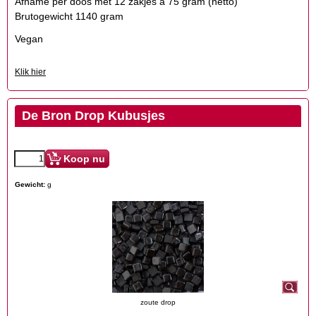
Afname per doos met 12 zakjes à 75 gram (netto)
Brutogewicht 1140 gram
Vegan
Klik hier
De Bron Drop Kubusjes
Koop nu
Gewicht:
g
zoute drop