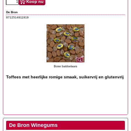
Koop nu
De Bron
8712514911919
Boter babbelaars
Toffees met heerlijke romige smaak, suikervrij en glutenvrij
De Bron Winegums